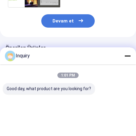
Devam et
Önerilen Ürünler
Inquiry
1:01 PM
Good day, what product are you looking for?
Eko Prefabrik Ev
Ucuz Prefabrik Ev
Sıcak satış Ba
Çelik Çerçeve
Hafif Ölçekli Çelik
stüdyosu Hafif
Prefabrik Evler Hafif
İnşaat Dubai için
prefabrik ev lü
Modern Modüler
Prefabrik Ev
büyükanne dai
Evler
En iyi fiyat
En iyi fiyat
En iyi fiy