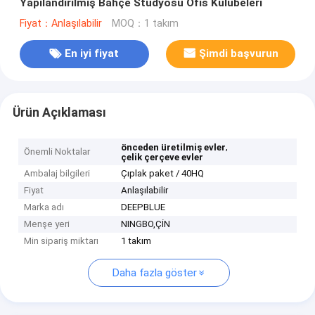
Yapılandırılmış Bahçe Stüdyosu Ofis Kulübeleri
Fiyat：Anlaşılabilir
MOQ：1 takım
En iyi fiyat
Şimdi başvurun
Ürün Açıklaması
,
önceden üretilmiş evler
Önemli Noktalar
çelik çerçeve evler
Ambalaj bilgileri
Çıplak paket / 40HQ
Fiyat
Anlaşılabilir
Marka adı
DEEPBLUE
Menşe yeri
NINGBO,ÇİN
Min sipariş miktarı
1 takım
Daha fazla göster