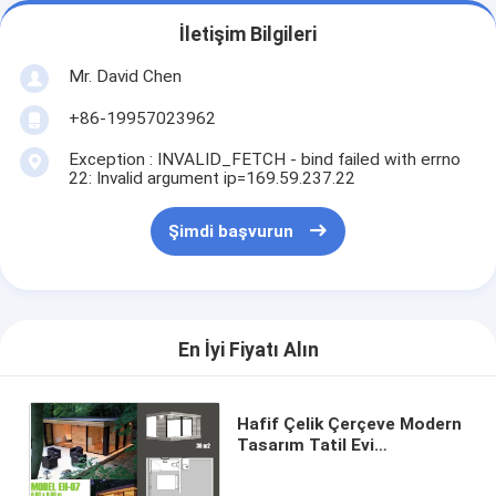
İletişim Bilgileri
Mr. David Chen
+86-19957023962
Exception : INVALID_FETCH - bind failed with errno
22: Invalid argument ip=169.59.237.22
Şimdi başvurun
En İyi Fiyatı Alın
Hafif Çelik Çerçeve Modern
Tasarım Tatil Evi
Yapılandırılmış Bahçe
Stüdyosu Ofis Kulübeleri