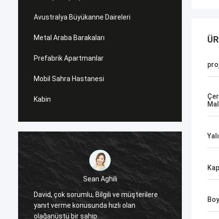
Avustralya Büyükanne Daireleri
Metal Araba Barakaları
ÜR
Prefabrik Apartmanlar
pro
Mobil Sahra Hastanesi
Çer
Kabin
Mal
Yal
Kap
Sean Aghili
,
Deep B
David, çok sorumlu, Bilgili ve müşterilere
Boy
dünyanı
yanıt verme konusunda hızlı olan
çerçev
olağanüstü bir sahip.