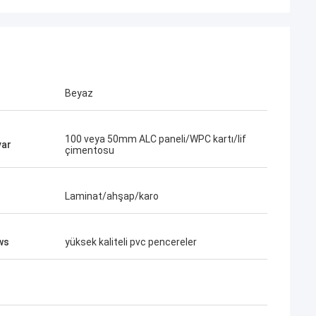
Beyaz
100 veya 50mm ALC paneli/WPC kartı/lif
var
çimentosu
Laminat/ahşap/karo
ws
yüksek kaliteli pvc pencereler
Bob
Ne harika bir ekip, ortak olduğum için
ası çok ciddi ve
mutluyum ve ayrıca hayatta arkadaş
orum.
olduğum için mutluyum.