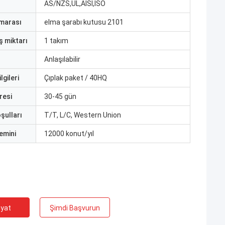
AS/NZS,UL,AISI,ISO
marası
elma şarabı kutusu 2101
ş miktarı
1 takım
Anlaşılabilir
lgileri
Çıplak paket / 40HQ
resi
30-45 gün
şulları
T/T, L/C, Western Union
emini
12000 konut/yıl
iyat
Şimdi Başvurun